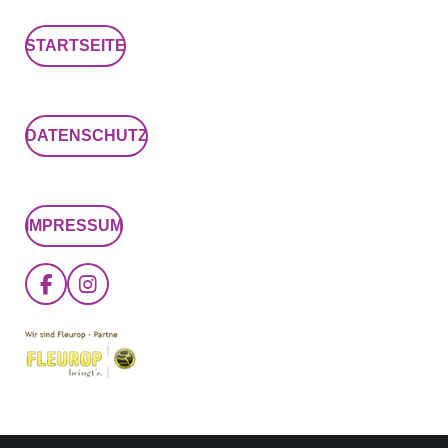
STARTSEITE
DATENSCHUTZ
IMPRESSUM
F
I
A
N
C
S
E
T
B
A
O
G
O
R
K
A
M